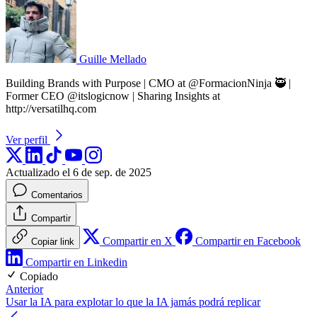
Guille Mellado
Building Brands with Purpose | CMO at @FormacionNinja 🥷 |
Former CEO @itslogicnow | Sharing Insights at
http://versatilhq.com
Ver perfil
Actualizado el 6 de sep. de 2025
Comentarios
Compartir
Compartir en X
Compartir en Facebook
Copiar link
Compartir en Linkedin
Copiado
Anterior
Usar la IA para explotar lo que la IA jamás podrá replicar